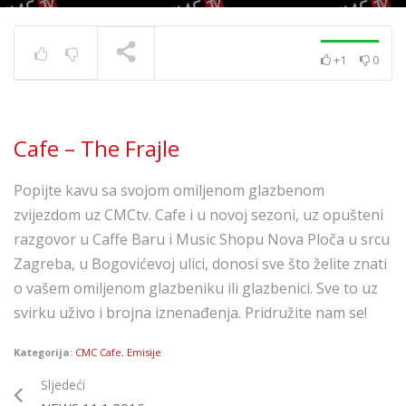
+1
0
Cafe – Mnogi drugi i
Tonka
TRENUTNO SE PRIKAZUJE
Cafe – The Frajle
Popijte kavu sa svojom omiljenom glazbenom
zvijezdom uz CMCtv. Cafe i u novoj sezoni, uz opušteni
razgovor u Caffe Baru i Music Shopu Nova Ploča u srcu
Zagreba, u Bogovićevoj ulici, donosi sve što želite znati
o vašem omiljenom glazbeniku ili glazbenici. Sve to uz
svirku uživo i brojna iznenađenja. Pridružite nam se!
Kategorija:
CMC Cafe
,
Emisije
Sljedeći