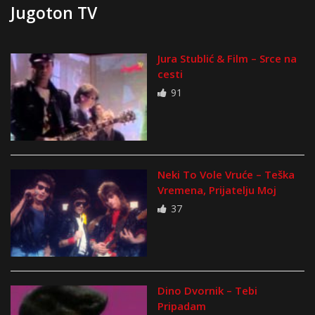
Jugoton TV
Jura Stublić & Film – Srce na
cesti
91
Neki To Vole Vruće – Teška
Vremena, Prijatelju Moj
37
Dino Dvornik – Tebi
Pripadam