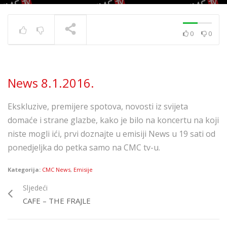
0
0
News 10.12.2020.
TRENUTNO SE PRIKAZUJE
News 8.1.2016.
Ekskluzive, premijere spotova, novosti iz svijeta
domaće i strane glazbe, kako je bilo na koncertu na koji
niste mogli ići, prvi doznajte u emisiji News u 19 sati od
ponedjeljka do petka samo na CMC tv-u.
Kategorija:
CMC News
,
Emisije
Sljedeći
CAFE – THE FRAJLE