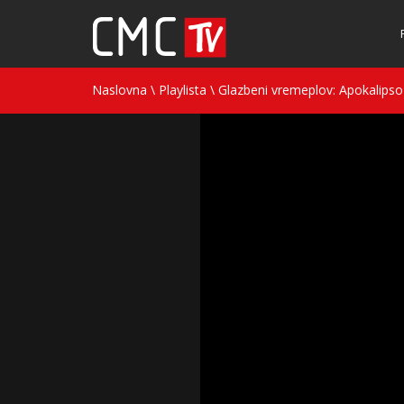
Naslovna
\
Playlista
\
Glazbeni vremeplov: Apokalipso