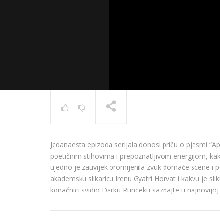
ZAGREB 
me
Jedanaesta epizoda serijala donosi priču o pjesmi “A
TRENUTNO SE PRIKAZUJE
poetičnim stihovima i prepoznatljivom energijom, kako 
ujedno je zauvijek promijenila zvuk domaće scene i po
akademsku slikaricu Irenu Gyatri Horvat i kakvu je sliku
konačnici svidio Darku Rundeku saznajte u najnovijo