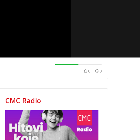
0
0
REB – Tebi
ZAGREB ZAGREB –
ZAGREB ZAGREB
Daleko
Utorak
CMC Radio