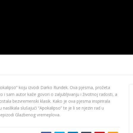
ZAGREB – Čuvaj
ZAGREB ZAGREB – Vrati
ZAGREB ZAG
se u moje dane
pripadam
pokalipso” koju izvodi Darko Rundek. Ova pjesma, prožeta
i sam autor kaže govori o zaljubljivanju i životnoj radosti, a
stala bezvremenski klasik. Kako je ova pjesma inspirirala
 naslikala slušajući “Apokalipso” te je li se njezin rad u
j epizodi Glazbenog vremeplova.