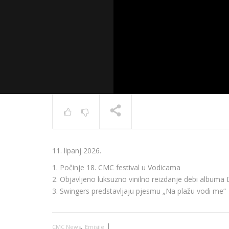
News 10.
11. lipanj 2026.
TRENUTNO SE PRIKAZUJE
1. Počinje 18. CMC festival u Vodicama
2. Objavljeno luksuzno vinilno reizdanje debi albuma D
3. Swingers predstavljaju pjesmu „Na plažu vodi me“
,
|
CMC News
Emisije