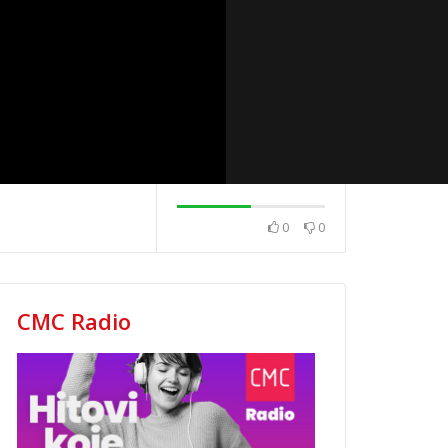
0
0
2020.
News 08.12.2020.
News 04.12.202
CMC Radio