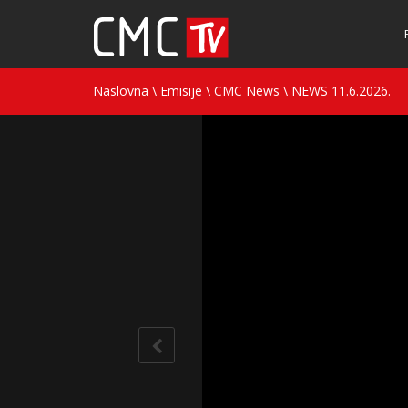
Naslovna
\
Emisije
\
CMC News
\
NEWS 11.6.2026.