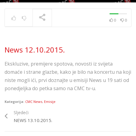
0
0
News 10.12.2020.
TRENUTNO SE PRIKAZUJE
News 12.10.2015.
Ekskluzive, premijere spotova, novosti iz svijeta
domaće i strane glazbe, kako je bilo na koncertu na koji
niste mogli ići, prvi doznajte u emisiji News u 19 sati od
ponedjeljka do petka samo na CMC tv-u.
Kategorija:
CMC News
,
Emisije
Sljedeći
NEWS 13.10.2015.