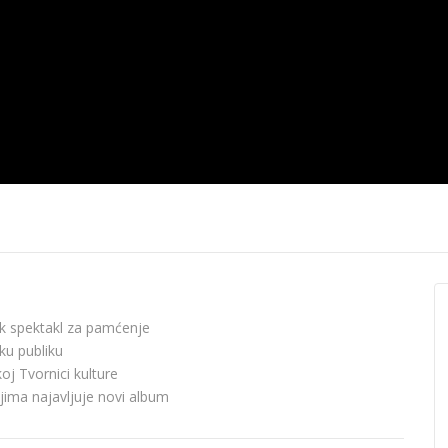
12.2020.
News 10.12.2020.
News 09.12.
ock spektakl za pamćenje
ku publiku
koj Tvornici kulture
ojima najavljuje novi album