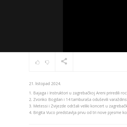
News 10.
21. listopad 2024.
TRENUTNO SE PRIKAZUJE
1. Bajaga i Instruktori u zagrebačkoj Areni priredili r
2. Zvonko Bogdan i 14 tamburaša oduševili varaždins
3. Metessi i Zvijezde održali veliki koncert u zagrebač
4. Brigita Vuco predstavlja prvu od tri nove pjesme k