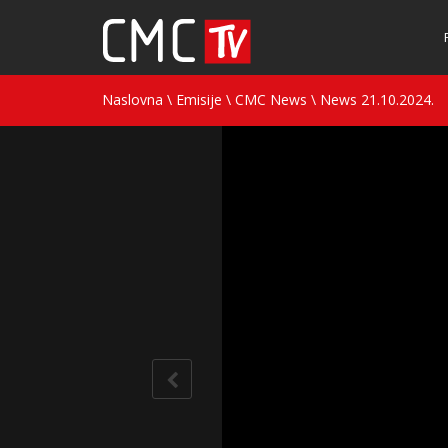
Naslovna
\
Emisije
\
CMC News
\
News 21.10.2024.