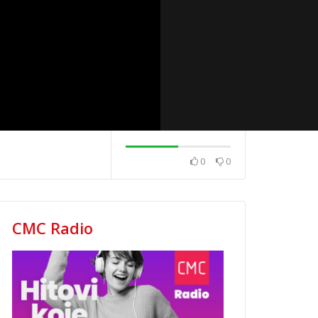
0
0
2020.
News 08.12.2020.
News 04.12.202
CMC Radio