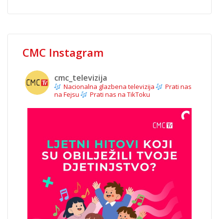
CMC Instagram
cmc_televizija
Nacionalna glazbena televizija
Prati nas
na Fejsu
Prati nas na TikToku