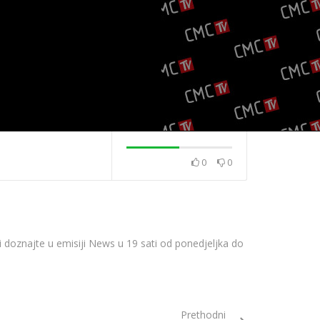
0
0
2020.
News 08.12.2020.
News 04.12.202
rvi doznajte u emisiji News u 19 sati od ponedjeljka do
Prethodni