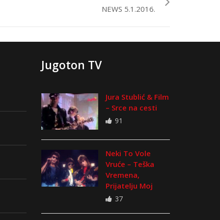
NEWS 5.1.2016.
Jugoton TV
Jura Stublić & Film
– Srce na cesti
91
Neki To Vole
Vruće – Teška
Vremena,
Prijatelju Moj
37