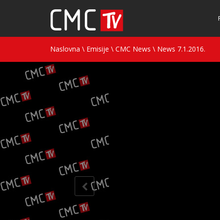
Naslovna
\
Emisije
\
CMC News
\
News 7.1.2016.