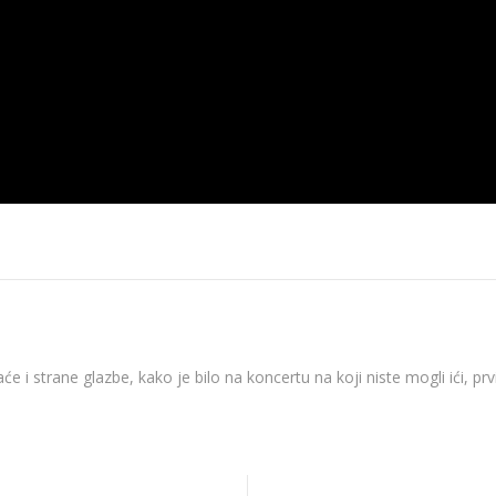
12.2020.
News 10.12.2020.
News 09.12.
će i strane glazbe, kako je bilo na koncertu na koji niste mogli ići, p