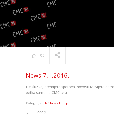
News 7.1.2016.
News 10.
TRENUTNO SE PRIKAZUJE
Ekskluzive, premijere spotova, novosti iz svijeta doma
petka samo na CMC tv-u.
Kategorija:
CMC News
,
Emisije
Sljedeći