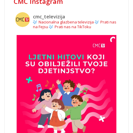
CMC Instagram
cmc_televizija
Nacionalna glazbena televizija
Prati nas
na Fejsu
Prati nas na TikToku