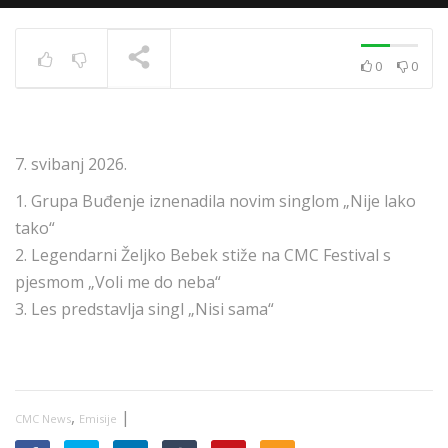
0
0
News 10.12.2020.
TRENUTNO SE PRIKAZUJE
7. svibanj 2026.
1. Grupa Buđenje iznenadila novim singlom „Nije lako
tako“
2. Legendarni Željko Bebek stiže na CMC Festival s
pjesmom „Voli me do neba“
3. Les predstavlja singl „Nisi sama“
,
|
CMC News
Emisije