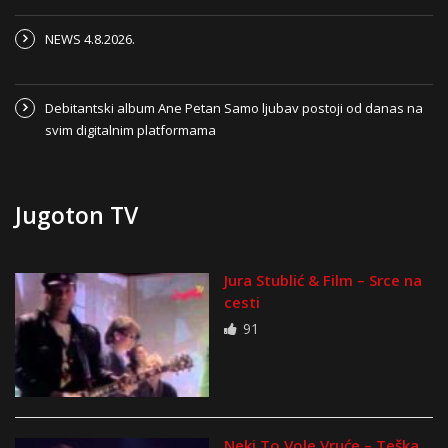
NEWS 4.8.2026.
Debitantski album Ane Petan Samo ljubav postoji od danas na
svim digitalnim platformama
Jugoton TV
Jura Stublić & Film – Srce na
cesti
91
Neki To Vole Vruće – Teška