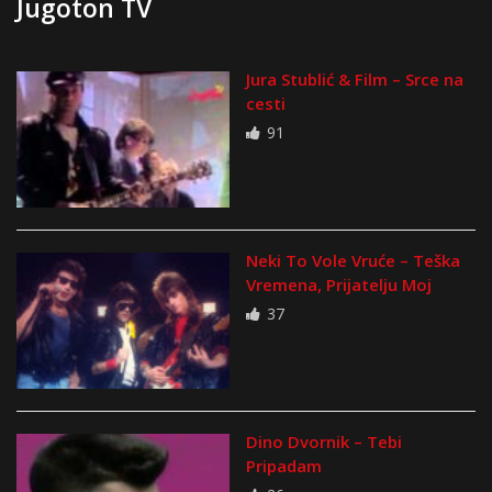
Jugoton TV
Jura Stublić & Film – Srce na
cesti
91
Neki To Vole Vruće – Teška
Vremena, Prijatelju Moj
37
Dino Dvornik – Tebi
Pripadam