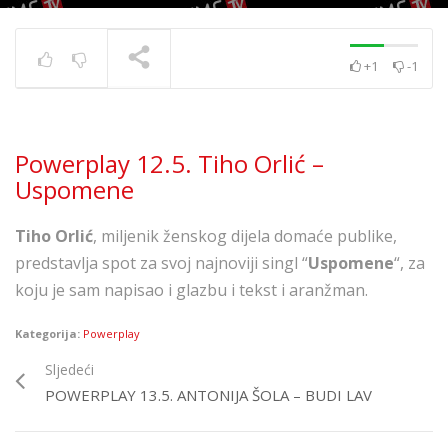
+1
-1
Powerplay 5.7. – Ivana
Kovač – Srećo i tugo
TRENUTNO SE PRIKAZUJE
Powerplay 12.5. Tiho Orlić –
Uspomene
Tiho Orlić
, miljenik ženskog dijela domaće publike,
predstavlja spot za svoj najnoviji singl “
Uspomene
“, za
koju je sam napisao i glazbu i tekst i aranžman.
Kategorija:
Powerplay
Sljedeći
POWERPLAY 13.5. ANTONIJA ŠOLA – BUDI LAV