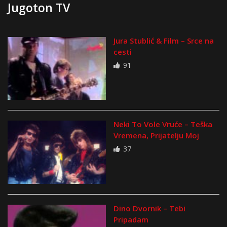
Jugoton TV
Jura Stublić & Film – Srce na
cesti
91
Neki To Vole Vruće – Teška
Vremena, Prijatelju Moj
37
Dino Dvornik – Tebi
Pripadam