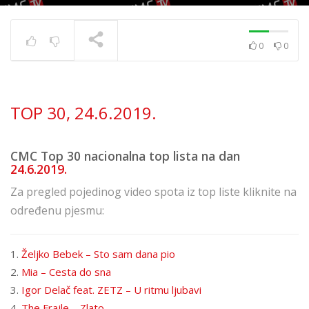
0
0
TOP 30 11. 8. 2023.
TRENUTNO SE PRIKAZUJE
TOP 30, 24.6.2019.
CMC Top 30 nacionalna top lista na dan
24.6.2019.
Za pregled pojedinog video spota iz top liste kliknite na
određenu pjesmu:
1.
Željko Bebek – Sto sam dana pio
2.
Mia – Cesta do sna
3.
Igor Delač feat. ZETZ – U ritmu ljubavi
4.
The Frajle – Zlato