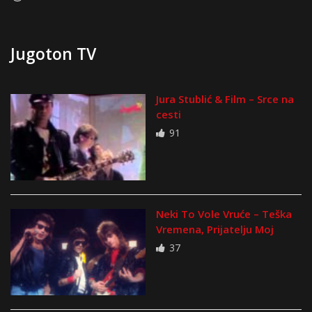
Jugoton TV
Jura Stublić & Film – Srce na
cesti
91
Neki To Vole Vruće – Teška
Vremena, Prijatelju Moj
37