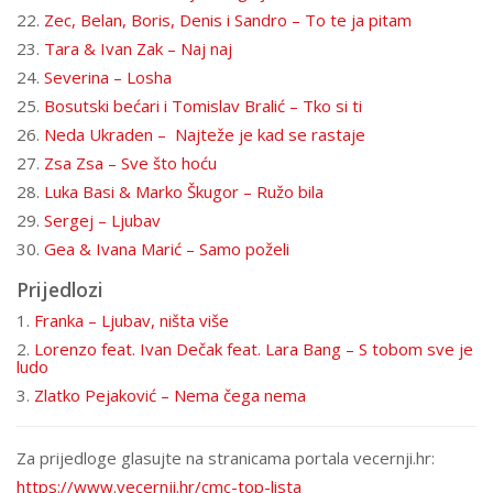
22.
Zec, Belan, Boris, Denis i Sandro – To te ja pitam
23.
Tara & Ivan Zak – Naj naj
24.
Severina – Losha
25.
Bosutski bećari i Tomislav Bralić – Tko si ti
26.
Neda Ukraden – Najteže je kad se rastaje
27.
Zsa Zsa – Sve što hoću
28.
Luka Basi & Marko Škugor – Ružo bila
29.
Sergej – Ljubav
30.
Gea & Ivana Marić – Samo poželi
Prijedlozi
1.
Franka – Ljubav, ništa više
2.
Lorenzo feat. Ivan Dečak feat. Lara Bang – S tobom sve je
ludo
3.
Zlatko Pejaković – Nema čega nema
Za prijedloge glasujte na stranicama portala vecernji.hr:
https://www.vecernji.hr/cmc-top-lista