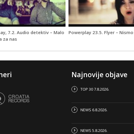
ay, 7.2. Audio detektiv – Malo
Powerplay 23.5. Flyer – Nismo
 za nas
neri
Najnovije objave
TOP 30 7.8.2026.
NEWS 6.8.2026.
NEWS 5.8.2026.