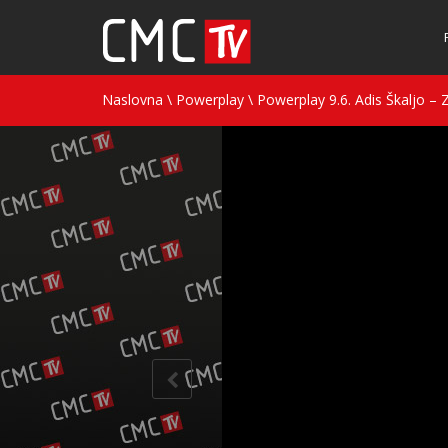
Naslovna
\
Powerplay
\
Powerplay 9.6. Adis Škaljo – 