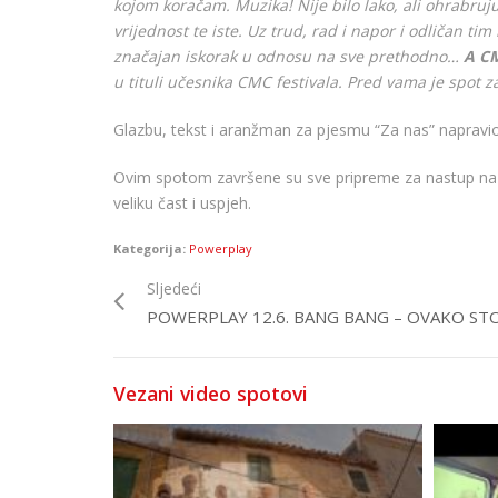
kojom koračam. Muzika! Nije bilo lako, ali ohrabruj
vrijednost te iste. Uz trud, rad i napor i odličan ti
značajan iskorak u odnosu na sve prethodno…
A CM
u tituli učesnika CMC festivala. Pred vama je spot z
Glazbu, tekst i aranžman za pjesmu “Za nas” napravi
Ovim spotom završene su sve pripreme za nastup na 
veliku čast i uspjeh.
Kategorija:
Powerplay
Sljedeći
POWERPLAY 12.6. BANG BANG – OVAKO STO
Vezani video spotovi