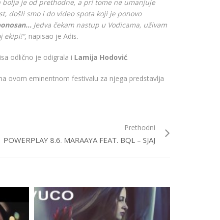
a bolja je od prethodne, a pri tome ne umanjuje
st, došli smo i do video spota koji je ponovo
i ponosan…
Jedva čekam nastup u Vodicama, uživam
 ekipi!”
, napisao je Adis.
sa odlično je odigrala i
Lamija Hodović
.
na ovom eminentnom festivalu za njega predstavlja
Prethodni
POWERPLAY 8.6. MARAAYA FEAT. BQL – SJAJ