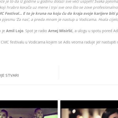
uće je to da iz godine u godinu dolazi sve veći uspjeh! Svaka pjesm
m koji hrabro korača uz mene i trpi sve ono što se zove profesionalno
C Festival… E to je kruna na koju ću do kraja svoje karijere bit
a pjesmu ‘Za nas’, a preda mnom je nastup u Vodicama. Hvala cijeloj
o je
Amil Lojo
. Spot je radio
Arnej Misirlić
, a ulogu u spotu pored Adi
CMC festivalu u Vodicama kojem se Adis veoma raduje jer nastupiti 
JE STVARI