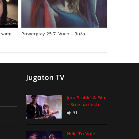
 sami
Powerplay 25.7. Vuco – Ruža
Jugoton TV
Jura Stublić & Film
– Srce na cesti
91
Neki To Vole