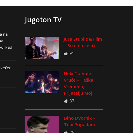
Jugoton TV
na na
Jura Stublić & Film
na
– Srce na cesti
vu ikad
91
 večer
Neki To Vole
Vruće – Teška
Vremena,
Prijatelju Moj
37
Dino Dvornik –
Tebi Pripadam
26