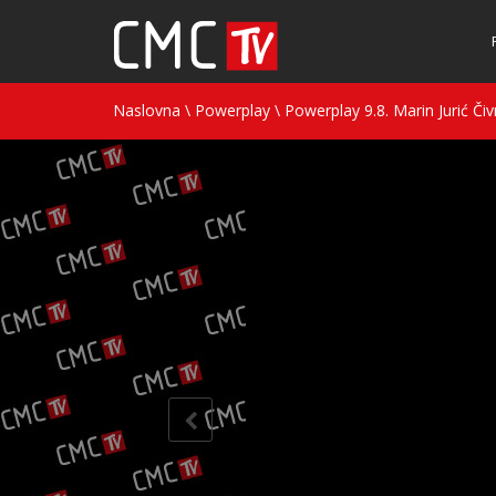
Naslovna
\
Powerplay
\
Powerplay 9.8. Marin Jurić Či