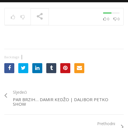
0
0
Par brzih… Damir Kedžo
| Dalibor Petko Show
TRENUTNO SE PRIKAZUJE
|
Backstage
Sljedeći
PAR BRZIH… DAMIR KEDŽO | DALIBOR PETKO
SHOW
Prethodni