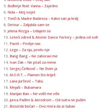
5.
Buđenje feat. Vanna – Zajedno
6.
Nola – Moj svijet
7.
Tonči & Madre Badessa – Kakvi san ja kralj
8.
Detour – Zaljubila sam se
9.
Jelena Rozga – Udajem se
10.
Leteći odred & Atomic Dance Factory – Jedina od svih
11.
Pavel – Poslije nas
12.
Lege – Za nju, protiv nje
13.
Bang Bang – Ne zaboravi me
14.
Ivan Zak – Ne pitaš za mene
15.
Sergej Ćetković – Ne živim ja
16.
M.O.R.T. – Plamen što kriješ
17.
Lana Jurčević – Tabu
18.
Mejaši – Bubamara
19.
Marijan Ban – Ne voliš me više
20.
Jurica Pađen & Aerodrom – Od sutra ne pušim
21.
Bosutski bećari – Ovo mora da je ljubav