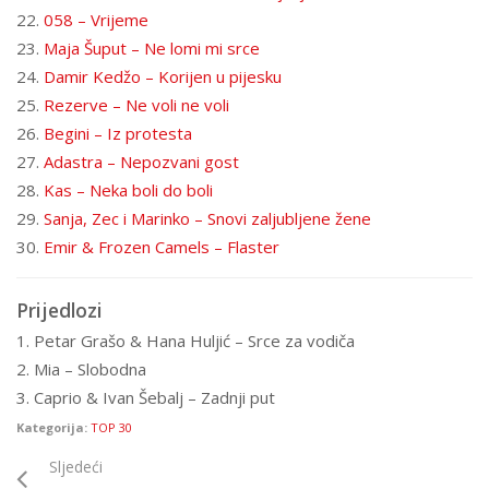
22.
058 – Vrijeme
23.
Maja Šuput – Ne lomi mi srce
24.
Damir Kedžo – Korijen u pijesku
25.
Rezerve – Ne voli ne voli
26.
Begini – Iz protesta
27.
Adastra – Nepozvani gost
28.
Kas – Neka boli do boli
29.
Sanja, Zec i Marinko – Snovi zaljubljene žene
30.
Emir & Frozen Camels – Flaster
Prijedlozi
1. Petar Grašo & Hana Huljić – Srce za vodiča
2. Mia – Slobodna
3. Caprio & Ivan Šebalj – Zadnji put
Kategorija:
TOP 30
Sljedeći