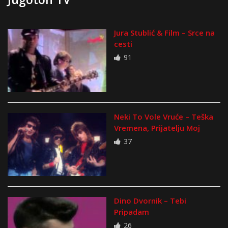
Jura Stublić & Film – Srce na
cesti
91
Neki To Vole Vruće – Teška
Vremena, Prijatelju Moj
37
Dino Dvornik – Tebi
Pripadam
26