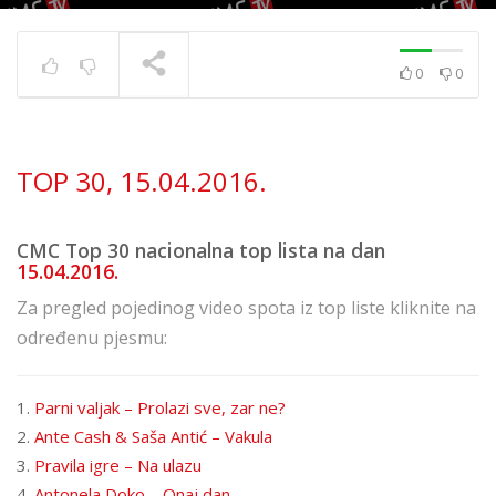
0
0
TOP 30 11. 8. 2023.
TRENUTNO SE PRIKAZUJE
TOP 30, 15.04.2016.
CMC Top 30 nacionalna top lista na dan
15.04.2016.
Za pregled pojedinog video spota iz top liste kliknite na
određenu pjesmu:
1.
Parni valjak – Prolazi sve, zar ne?
2.
Ante Cash & Saša Antić – Vakula
3.
Pravila igre – Na ulazu
4.
Antonela Doko – Onaj dan