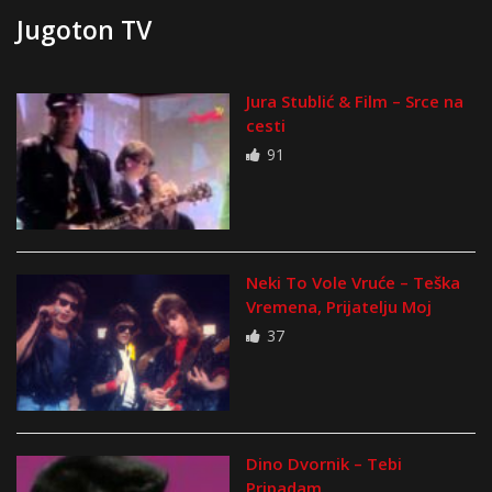
Jugoton TV
Jura Stublić & Film – Srce na
cesti
91
Neki To Vole Vruće – Teška
Vremena, Prijatelju Moj
37
Dino Dvornik – Tebi
Pripadam