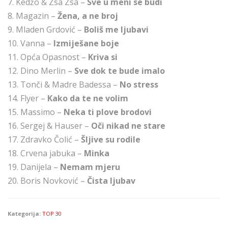
7. Kedžo & Zsa Zsa –
Sve u meni se budi
8. Magazin –
Žena, a ne broj
9. Mladen Grdović –
Boliš me ljubavi
10. Vanna –
Izmiješane boje
11. Opća Opasnost –
Kriva si
12. Dino Merlin –
Sve dok te bude imalo
13. Tonči & Madre Badessa –
No stress
14. Flyer –
Kako da te ne volim
15. Massimo –
Neka ti plove brodovi
16. Sergej & Hauser –
Oči nikad ne stare
17. Zdravko Čolić –
Šljive su rodile
18. Crvena jabuka –
Minka
19. Danijela –
Nemam mjeru
20. Boris Novković –
Čista ljubav
Kategorija:
TOP 30