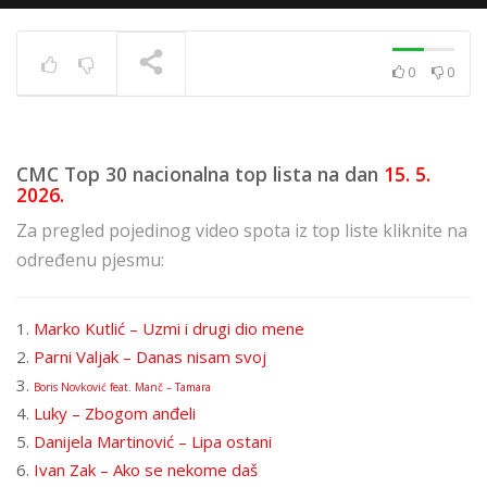
0
0
Top 40 strana
17.6.2025.
TRENUTNO SE PRIKAZUJE
CMC Top 30 nacionalna top lista na dan
15
. 5
.
2026.
Za pregled pojedinog video spota iz top liste kliknite na
određenu pjesmu:
1.
Marko Kutlić – Uzmi i drugi dio mene
2.
Parni Valjak – Danas nisam svoj
3.
Boris Novković feat. Manč – Tamara
4.
Luky – Zbogom anđeli
5.
Danijela Martinović – Lipa ostani
6.
Ivan Zak – Ako se nekome daš