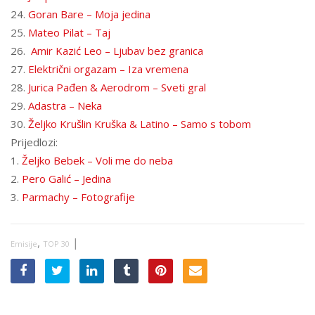
24.
Goran Bare – Moja jedina
25.
Mateo Pilat – Taj
26.
Amir Kazić Leo – Ljubav bez granica
27.
Električni orgazam – Iza vremena
28.
Jurica Pađen & Aerodrom – Sveti gral
29.
Adastra – Neka
30.
Željko Krušlin Kruška & Latino – Samo s tobom
Prijedlozi:
1.
Željko Bebek – Voli me do neba
2.
Pero Galić – Jedina
3.
Parmachy – Fotografije
,
|
Emisije
TOP 30