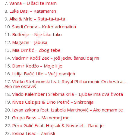
7.
Vanna – U šaci te imam
8.
Luka Basi – Katamaran
9.
Alka & Mrle – Rata-ta-ta-ta
10.
Sandi Cenov – Kofer adrenalina
11.
Buđenje – Nije lako tako
12.
Magazin – Jabuka
13.
Mia Dimšić – Zbog tebe
14.
Vladimir Kočiš Zec – Još jednu šansu daj mi
15.
Damir Kedžo – Moje li je
16.
Lidija Bačić Lille – Vučji osmijeh
17.
Vlatko Stefanovski feat. Royal Philharmonic Orchestra –
Ako me ostaviš
18.
Vlado Kalember i Srebrna krila – Ljubav ima dva života
19.
Nives Celzijus & Dino Petrić – Sinkronija
20.
Izvan zakona feat. Izabela Martinović – Ako nemam te
21.
Grupa Boss – Ma nemoj me
22.
Pero Galić Feat. Hojsak & Novosel – Rano je
23.
Josipa Lisac – Zamisli