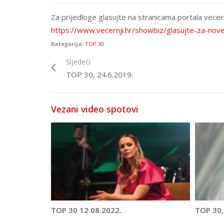
Za prijedloge glasujte na stranicama portala vecern
https://www.vecernji.hr/showbiz/glasujte-za-nov
Kategorija:
TOP 30
Sljedeći
TOP 30, 24.6.2019.
Vezani video spotovi
TOP 30 12.08.2022.
TOP 30,