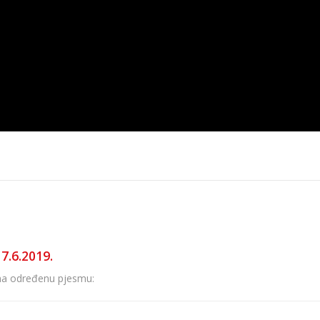
1. 8. 2023.
TOP 30 4. 8. 2023.
TOP 30 28. 7
17.6.2019.
e na određenu pjesmu: