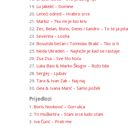
19.
Lu Jakelić – Domine
20.
Leteći odred – Hrabro srce
21.
Markiz – Tko mi je bio kriv
22.
Zec, Belan, Boris, Denis i Sandro – To te ja pit
23.
Severina – Losha
24.
Bosutski bećari i Tomislav Bralić – Tko si ti
25.
Neda Ukraden – Najteže je kad se rastaje
26.
Zsa Zsa – Sve što hoću
27.
Luka Basi & Marko Škugor – Ružo bila
28.
Sergej – Ljubav
29.
Tara & Ivan Zak – Naj naj
30.
Gea & Ivana Marić – Samo poželi
Prijedlozi
1.
Boris Novković – Gori ulica
2.
Tri mušketira – Stani srce ludo stani
3.
Iva Ćurić – Prati me