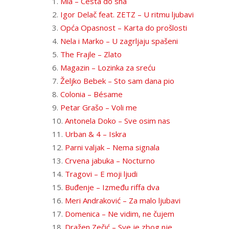
1.
Mia – Cesta do sna
2.
Igor Delač feat. ZETZ – U ritmu ljubavi
3.
Opća Opasnost – Karta do prošlosti
4.
Nela i Marko – U zagrljaju spašeni
5.
The Frajle – Zlato
6.
Magazin – Lozinka za sreću
7.
Željko Bebek – Sto sam dana pio
8.
Colonia – Bésame
9.
Petar Grašo – Voli me
10.
Antonela Doko – Sve osim nas
11.
Urban & 4 – Iskra
12.
Parni valjak – Nema signala
13.
Crvena jabuka – Nocturno
14.
Tragovi – E moji ljudi
15.
Buđenje – Između riffa dva
16.
Meri Andraković – Za malo ljubavi
17.
Domenica – Ne vidim, ne čujem
18.
Dražen Zečić – Sve je zbog nje