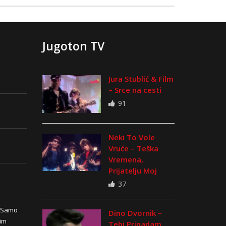
Jugoton TV
Jura Stublić & Film
– Srce na cesti
91
Neki To Vole
Vruće – Teška
Vremena,
Prijatelju Moj
37
n Samo
Dino Dvornik –
vim
Tebi Pripadam