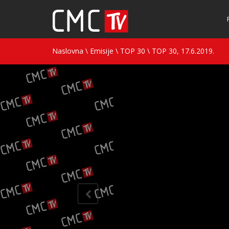
Naslovna
\
Emisije
\
TOP 30
\
TOP 30, 17.6.2019.