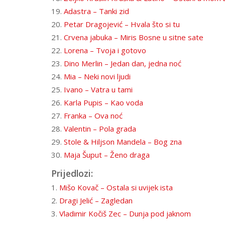
19.
Adastra – Tanki zid
20.
Petar Dragojević – Hvala što si tu
21.
Crvena jabuka – Miris Bosne u sitne sate
22.
Lorena – Tvoja i gotovo
23.
Dino Merlin – Jedan dan, jedna noć
24.
Mia – Neki novi ljudi
25.
Ivano – Vatra u tami
26.
Karla Pupis – Kao voda
27.
Franka – Ova noć
28.
Valentin – Pola grada
29.
Stole & Hiljson Mandela – Bog zna
30.
Maja Šuput – Ženo draga
Prijedlozi:
1.
Mišo Kovač – Ostala si uvijek ista
2.
Dragi Jelić – Zagledan
3.
Vladimir Kočiš Zec – Dunja pod jaknom