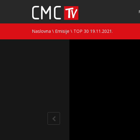
Naslovna
\
Emisije
\
TOP 30 19.11.2021.