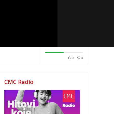
0
0
na
Top 40 domaća
Top 40 strana
19.5.2025.
13.5.2025.
CMC Radio