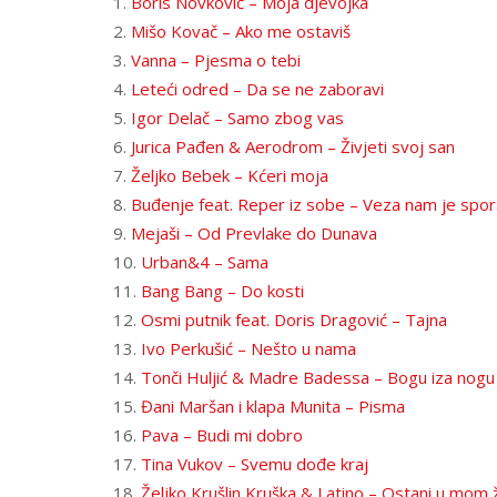
1.
Boris Novković – Moja djevojka
2.
Mišo Kovač – Ako me ostaviš
3.
Vanna – Pjesma o tebi
4.
Leteći odred – Da se ne zaboravi
5.
Igor Delač – Samo zbog vas
6.
Jurica Pađen & Aerodrom – Živjeti svoj san
7.
Željko Bebek – Kćeri moja
8.
Buđenje feat. Reper iz sobe – Veza nam je spor
9.
Mejaši – Od Prevlake do Dunava
10.
Urban&4 – Sama
11.
Bang Bang – Do kosti
12.
Osmi putnik feat. Doris Dragović – Tajna
13.
Ivo Perkušić – Nešto u nama
14.
Tonči Huljić & Madre Badessa – Bogu iza nogu
15.
Đani Maršan i klapa Munita – Pisma
16.
Pava – Budi mi dobro
17.
Tina Vukov – Svemu dođe kraj
18.
Željko Krušlin Kruška & Latino – Ostani u mom 