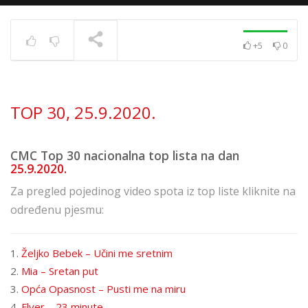
+5
0
TOP 30 11. 8. 2023.
TRENUTNO SE PRIKAZUJE
TOP 30, 25.9.2020.
CMC Top 30 nacionalna top lista na dan
25.9.2020.
Za pregled pojedinog video spota iz top liste kliknite na
određenu pjesmu:
1.
Željko Bebek – Učini me sretnim
2.
Mia – Sretan put
3.
Opća Opasnost – Pusti me na miru
4.
Flyer – 23 minute