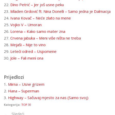
22.
Dino Petrić – Jer još usne peku
23.
Mladen Grdović ft. Nina Donelli – Samo jedna je Dalmacija
24.
Ivana Kovač – Neće zlato na mene
25.
Vojko V – Umoran
26.
Lorena – Kako samo mater zna
27.
Crvena jabuka – Meni više ništa ne treba
28.
Mejaši – Nije to vino
29.
Leteći odred – Uspomene
30.
Jole – Fali meni ona
Prijedlozi
1.
Mirna – Usne grizem
2.
Hana – Superman
3.
Highway – Sačuvaj mjesto za nas (Samo svoj)
Kategorija:
TOP 30
Sljedeći