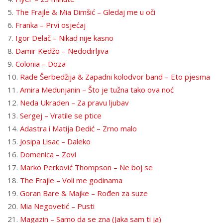
5.
The Frajle & Mia Dimšić – Gledaj me u oči
6.
Franka – Prvi osjećaj
7.
Igor Delač – Nikad nije kasno
8.
Damir Kedžo – Nedodirljiva
9.
Colonia – Doza
10.
Rade Šerbedžija & Zapadni kolodvor band – Eto pjesma
11.
Amira Medunjanin – Što je tužna tako ova noć
12.
Neda Ukraden – Za pravu ljubav
13.
Sergej – Vratile se ptice
14.
Adastra i Matija Dedić – Zrno malo
15.
Josipa Lisac – Daleko
16.
Domenica – Zovi
17.
Marko Perković Thompson – Ne boj se
18.
The Frajle – Voli me godinama
19.
Goran Bare & Majke – Rođen za suze
20.
Mia Negovetić – Pusti
21.
Magazin – Samo da se zna (Jaka sam ti ja)