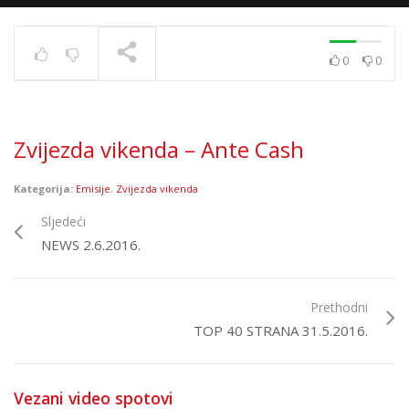
0
0
Top 40 strana
17.6.2025.
TRENUTNO SE PRIKAZUJE
Zvijezda vikenda – Ante Cash
Kategorija:
Emisije
,
Zvijezda vikenda
Sljedeći
NEWS 2.6.2016.
Prethodni
TOP 40 STRANA 31.5.2016.
Vezani video spotovi