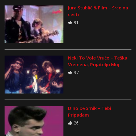
Jura Stublić & Film – Srce na
cesti
91
Neki To Vole Vruće – Teška
Vremena, Prijatelju Moj
37
Dino Dvornik – Tebi
Pripadam
26