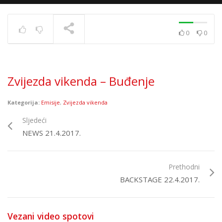
0
0
Top 40 strana
17.6.2025.
TRENUTNO SE PRIKAZUJE
Zvijezda vikenda – Buđenje
Kategorija:
Emisije
,
Zvijezda vikenda
Sljedeći
NEWS 21.4.2017.
Prethodni
BACKSTAGE 22.4.2017.
Vezani video spotovi