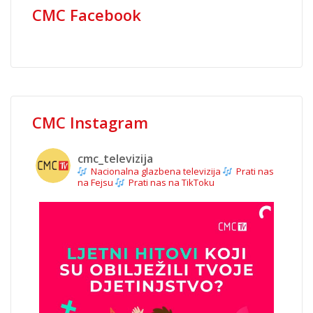
CMC Facebook
CMC Instagram
cmc_televizija
Nacionalna glazbena televizija
Prati nas
na Fejsu
Prati nas na TikToku