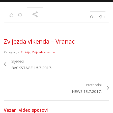
0
-1
Top 40 strana
17.6.2025.
TRENUTNO SE PRIKAZUJE
Zvijezda vikenda – Vranac
Kategorija:
Emisije
,
Zvijezda vikenda
Sljedeći
BACKSTAGE 15.7.2017.
Prethodni
NEWS 13.7.2017.
Vezani video spotovi