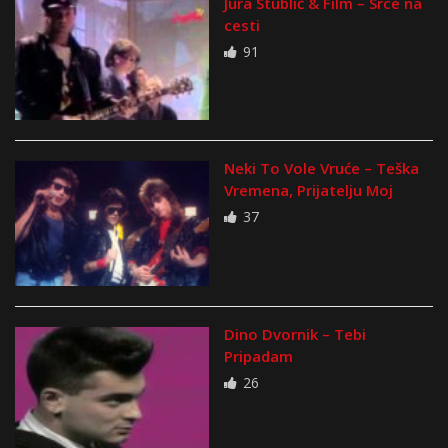
Jura Stublić & Film – Srce na
cesti
91
Neki To Vole Vruće – Teška
Vremena, Prijatelju Moj
37
Dino Dvornik – Tebi
Pripadam
26