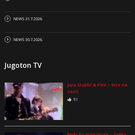
NEWS 31.7.2026.
NEWS 30.7.2026.
Jugoton TV
Jura Stublić & Film – Srce na
cesti
91
Neki To Vole Vruće – Teška