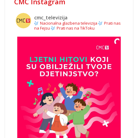
CMC Instagram
cmc_televizija
Nacionalna glazbena televizija
Prati nas
na Fejsu
Prati nas na TikToku