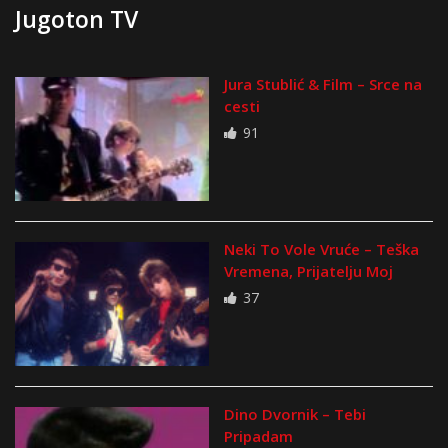
Jugoton TV
Jura Stublić & Film – Srce na
cesti
91
Neki To Vole Vruće – Teška
Vremena, Prijatelju Moj
37
Dino Dvornik – Tebi
Pripadam