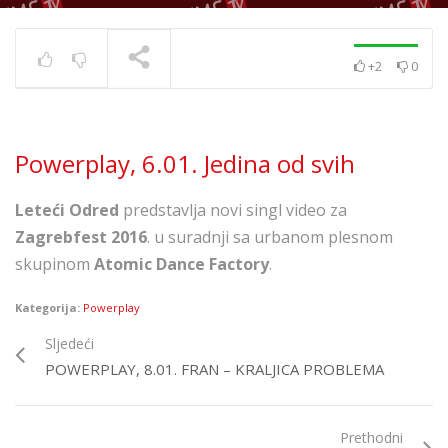
+2
0
Powerplay 5.7. – Ivana
Kovač – Srećo i tugo
TRENUTNO SE PRIKAZUJE
Powerplay, 6.01. Jedina od svih
Leteći Odred
predstavlja novi singl video za
Zagrebfest 2016
. u suradnji sa urbanom plesnom
skupinom
Atomic Dance Factory
.
Kategorija:
Powerplay
Sljedeći
POWERPLAY, 8.01. FRAN – KRALJICA PROBLEMA
Prethodni