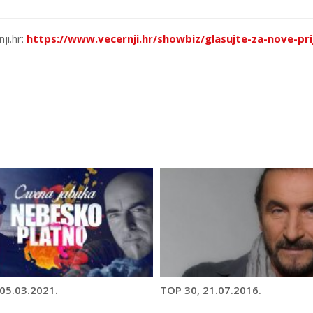
ji.hr:
https://www.vecernji.hr/showbiz/glasujte-za-nove-pr
05.03.2021.
TOP 30, 21.07.2016.