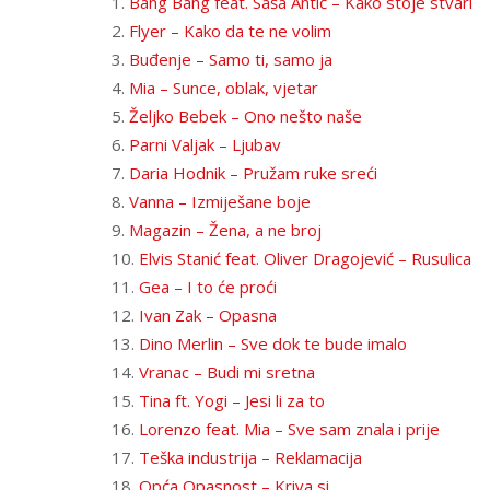
1.
Bang Bang feat. Saša Antić – Kako stoje stvari
2.
Flyer – Kako da te ne volim
3.
Buđenje – Samo ti, samo ja
4.
Mia – Sunce, oblak, vjetar
5.
Željko Bebek – Ono nešto naše
6.
Parni Valjak – Ljubav
7.
Daria Hodnik – Pružam ruke sreći
8.
Vanna – Izmiješane boje
9.
Magazin – Žena, a ne broj
10.
Elvis Stanić feat. Oliver Dragojević – Rusulica
11.
Gea – I to će proći
12.
Ivan Zak – Opasna
13.
Dino Merlin – Sve dok te bude imalo
14.
Vranac – Budi mi sretna
15.
Tina ft. Yogi – Jesi li za to
16.
Lorenzo feat. Mia – Sve sam znala i prije
17.
Teška industrija – Reklamacija
18.
Opća Opasnost – Kriva si