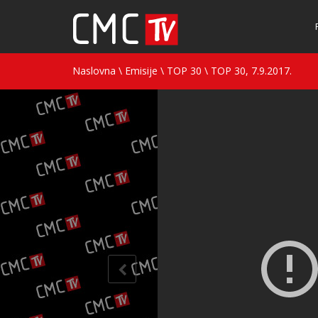
Naslovna
\
Emisije
\
TOP 30
\
TOP 30, 7.9.2017.