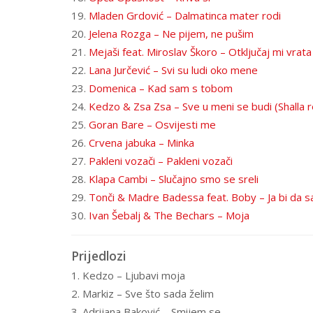
19.
Mladen Grdović – Dalmatinca mater rodi
20.
Jelena Rozga – Ne pijem, ne pušim
21.
Mejaši feat. Miroslav Škoro – Otključaj mi vrata
22.
Lana Jurčević – Svi su ludi oko mene
23.
Domenica – Kad sam s tobom
24.
Kedzo & Zsa Zsa – Sve u meni se budi (Shalla 
25.
Goran Bare – Osvijesti me
26.
Crvena jabuka – Minka
27.
Pakleni vozači – Pakleni vozači
28.
Klapa Cambi – Slučajno smo se sreli
29.
Tonči & Madre Badessa feat. Boby – Ja bi da s
30.
Ivan Šebalj & The Bechars – Moja
Prijedlozi
1. Kedzo – Ljubavi moja
2. Markiz – Sve što sada želim
3. Adrijana Baković – Smijem se