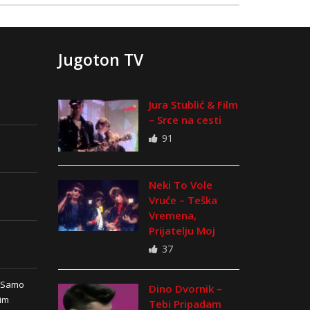
Jugoton TV
Jura Stublić & Film
– Srce na cesti
91
Neki To Vole
Vruće – Teška
Vremena,
Prijatelju Moj
37
n Samo
Dino Dvornik –
vim
Tebi Pripadam